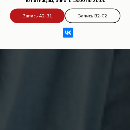
по пятницам, очно, с 18:00 по 20:00
Запись А2-В1
Запись В2-С2