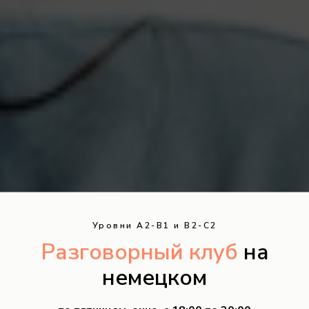
Уровни А2-В1 и В2-С2
Разговорный клуб
на
немецком