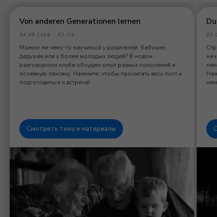
Von anderen Generationen lernen
Du
04.09.2026
B2-C2
21.
Можно ли чему-то научиться у родителей, бабушек,
Стр
дедушек или у более молодых людей? В новом
нач
разговорном клубе обсудим опыт разных поколений и
лек
полезную лексику. Нажмите, чтобы прочитать весь пост и
Наж
подготовиться к встрече!
нем
Смотреть тему и материалы