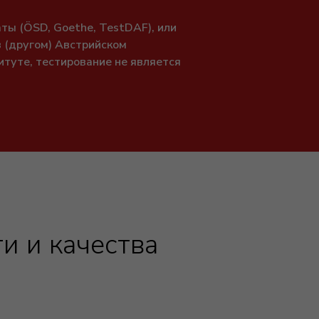
аты (ÖSD, Goethe, TestDAF), или
 (другом) Австрийском
титуте, тестирование не является
и и качества