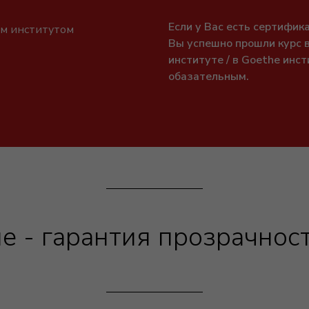
Если у Вас есть сертифик
им институтом
Вы успешно прошли курс в
институте / в Goethe инс
обазательным.
е - гарантия прозрачност