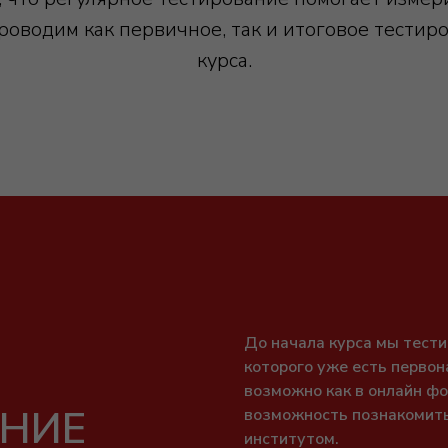
оводим как первичное, так и итоговое тестир
курса.
До начала курса мы тести
Е
которого уже есть перво
возможно как в онлайн фо
АНИЕ
возможность познакомить
институтом.