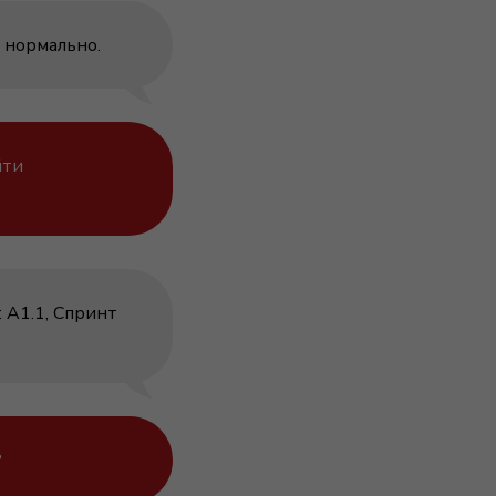
 нормально.
йти
: А1.1, Спринт
?