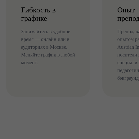
Гибкость в
Опыт
графике
препод
Занимайтесь в удобное
Преподава
время — онлайн или в
опытом р
аудиториях в Москве.
Austrian I
Меняйте график в любой
носители 
момент.
специалис
педагоги
бэкграунд