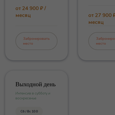
от 24 900 ₽ /
месяц
от 27 900 ₽
месяц
Забронировать
Заброниро
место
место
Выходной день
Интенсив в субботу и
воскресенье
Сб / Вс 10:0