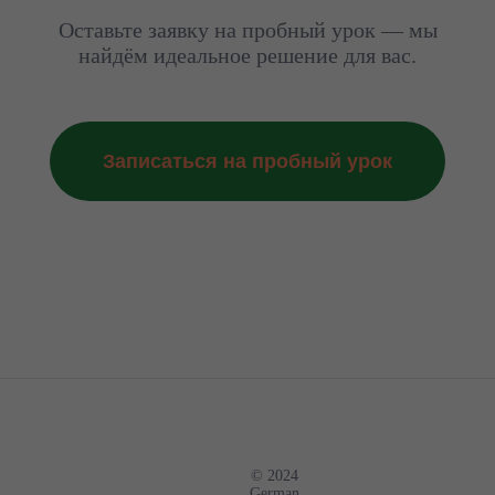
доступны
шкале
Оставьте заявку на пробный урок — мы
в
CEFR.
найдём идеальное решение для вас.
нашей
онлайн-
платформе
24/7.
Записаться на пробный урок
© 2024
German