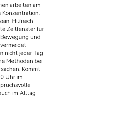
chen arbeiten am
 Konzentration.
ein. Hilfreich
te Zeitfenster für
n, Bewegung und
 vermeidet
n nicht jeder Tag
che Methoden bei
ursachen. Kommt
00 Uhr im
spruchsvolle
euch im Alltag