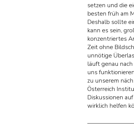
setzen und die e
besten früh am M
Deshalb sollte ei
kann es sein, gro
konzentriertes A
Zeit ohne Bildsc
unnötige Überlast
läuft genau nach
uns funktioniere
zu unserem nächs
Österreich Instit
Diskussionen auf
wirklich helfen k